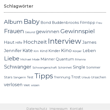
Schlagwörter
Baby
Album
Bond
Buddenbrooks
Filmtipp
Frau
Frauen
Gewinnspiel
gewinnen
Gesund
Interview
Hochzeit
Haut
James
Hilfe
Kino
Jennifer
Kate
Leben
Kinder
Kind
Körper
Kim
Liebe
Quantum
Männer
Michael
Mode
Rihanna
Schwanger
Single
Sommer
Schwangerschaft
Schönheit
Tipps
Trost
Stars
Trennung
Test
Ursachen
Sängerin
Urlaub
verlosen
Welt
wissen
Datenschutz
Impressum
Kontakt