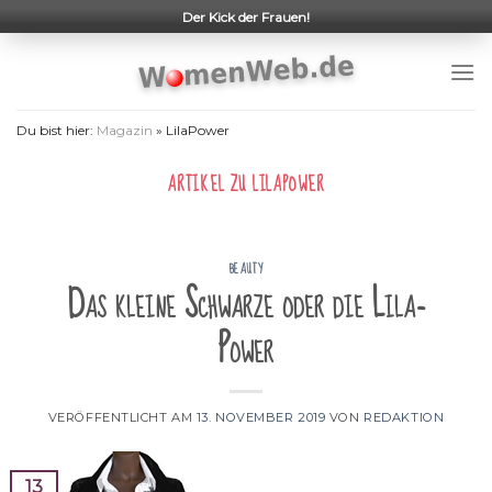
Skip
Der Kick der Frauen!
to
content
Du bist hier:
Magazin
»
LilaPower
ARTIKEL ZU
LILAPOWER
BEAUTY
Das kleine Schwarze oder die Lila-
Power
VERÖFFENTLICHT AM
13. NOVEMBER 2019
VON
REDAKTION
13