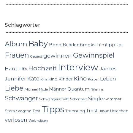
Schlagwörter
Baby
Album
Bond
Buddenbrooks
Filmtipp
Frau
Frauen
Gewinnspiel
gewinnen
Gesund
Interview
Hochzeit
Haut
James
Hilfe
Kino
Jennifer
Kate
Leben
Kinder
Kind
Körper
Kim
Liebe
Quantum
Männer
Michael
Mode
Rihanna
Schwanger
Single
Sommer
Schwangerschaft
Schönheit
Tipps
Trost
Stars
Trennung
Test
Ursachen
Sängerin
Urlaub
verlosen
Welt
wissen