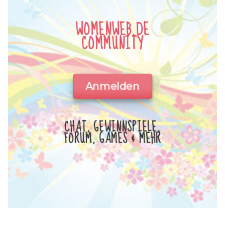
WOMENWEB.DE
COMMUNITY
Anmelden
CHAT, GEWINNSPIELE,
FORUM, GAMES & MEHR