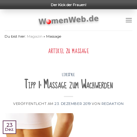
Skip
Der Kick der Frauen!
to
content
Du bist hier:
Magazin
»
Massage
ARTIKEL ZU
MASSAGE
LIFESTYLE
Tipp 1: Massage zum Wachwerden
VERÖFFENTLICHT AM
23. DEZEMBER 2019
VON
REDAKTION
23
Dez.