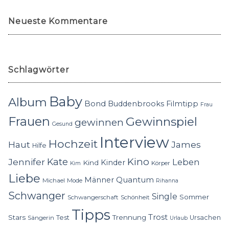
Neueste Kommentare
Schlagwörter
Baby
Album
Bond
Buddenbrooks
Filmtipp
Frau
Frauen
Gewinnspiel
gewinnen
Gesund
Interview
Hochzeit
Haut
James
Hilfe
Kino
Jennifer
Kate
Leben
Kinder
Kind
Körper
Kim
Liebe
Quantum
Männer
Michael
Mode
Rihanna
Schwanger
Single
Sommer
Schwangerschaft
Schönheit
Tipps
Trost
Stars
Trennung
Test
Ursachen
Sängerin
Urlaub