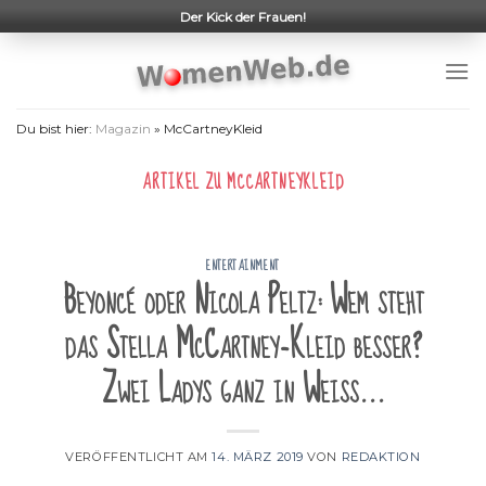
Skip
Der Kick der Frauen!
to
content
Du bist hier:
Magazin
»
McCartneyKleid
ARTIKEL ZU
MCCARTNEYKLEID
ENTERTAINMENT
Beyoncé oder Nicola Peltz: Wem steht
das Stella McCartney-Kleid besser?
Zwei Ladys ganz in Weiß…
VERÖFFENTLICHT AM
14. MÄRZ 2019
VON
REDAKTION