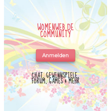
WOMENWEB.DE
COMMUNITY
Anmelden
CHAT, GEWINNSPIELE,
FORUM, GAMES & MEHR