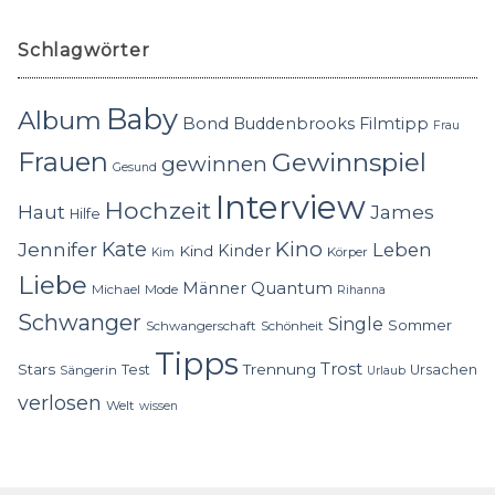
Schlagwörter
Baby
Album
Bond
Buddenbrooks
Filmtipp
Frau
Frauen
Gewinnspiel
gewinnen
Gesund
Interview
Hochzeit
Haut
James
Hilfe
Kino
Jennifer
Kate
Leben
Kinder
Kind
Körper
Kim
Liebe
Quantum
Männer
Michael
Mode
Rihanna
Schwanger
Single
Sommer
Schwangerschaft
Schönheit
Tipps
Trost
Stars
Trennung
Test
Ursachen
Sängerin
Urlaub
verlosen
Welt
wissen