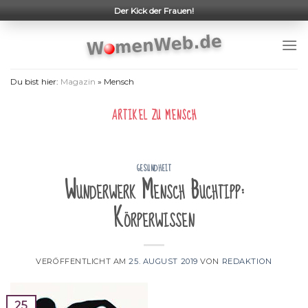
Skip
Der Kick der Frauen!
to
content
Du bist hier:
Magazin
»
Mensch
ARTIKEL ZU
MENSCH
GESUNDHEIT
Wunderwerk Mensch Buchtipp:
Körperwissen
VERÖFFENTLICHT AM
25. AUGUST 2019
VON
REDAKTION
25