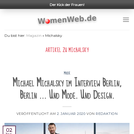
Skip
Der Kick der Frauen!
to
content
Du bist hier:
Magazin
»
Michalsky
ARTIKEL ZU
MICHALSKY
MODE
Michael Michalsky im Interview Berlin,
Berlin … Und Mode. Und Design.
VERÖFFENTLICHT AM
2. JANUAR 2020
VON
REDAKTION
02