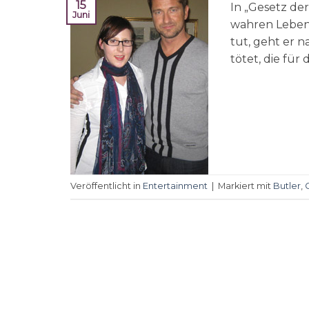
15
In „Gesetz der
Juni
wahren Leben
tut, geht er n
tötet, die für 
Veröffentlicht in
Entertainment
|
Markiert mit
Butler
,