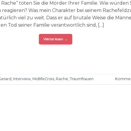
 Rache“ töten Sie die Mörder Ihrer Familie. Wie würden 
 reagieren? Was mein Charakter bei seinem Rachefeld
atürlich viel zu weit. Dass er auf brutale Weise die Männ
den Tod seiner Familie verantwortlich sind, […]
Weiterlesen
→
Gerard
,
Interview
,
MidlifeCrisis
,
Rache
,
Traumfrauen
Kommen