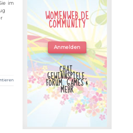
Sie im
zug
WOMENWEB.DE
er
COMMUNITY
Anmelden
CHAT,
GEWINNSPIELE,
FORUM, GAMES &
tieren
MEHR