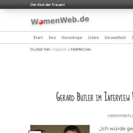
Skip
Der Kick der Frauen!
to
content
Start
Sex
Horoskope
Liebe
Gesundheit
Du bist hier:
Magazin
»
MidlifeCrisis
Gerard Butler im Interview
VERÖFFENTL
„Ich würde ge