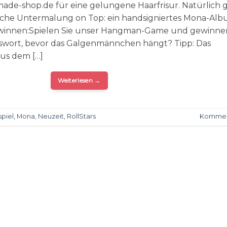
e-shop.de für eine gelungene Haarfrisur. Natürlich g
sche Untermalung on Top: ein handsigniertes Mona-Alb
winnen:Spielen Sie unser Hangman-Game und gewinnen
gswort, bevor das Galgenmännchen hängt? Tipp: Das
us dem […]
Weiterlesen
→
piel
,
Mona
,
Neuzeit
,
RollStars
Kommen