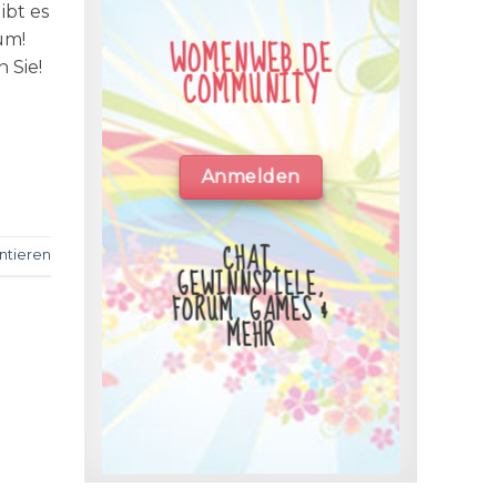
ibt es
um!
WOMENWEB.DE
 Sie!
COMMUNITY
Anmelden
CHAT,
tieren
GEWINNSPIELE,
FORUM, GAMES &
MEHR