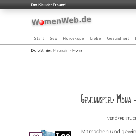
Skip
Der Kick der Frauen!
to
content
Start
Sex
Horoskope
Liebe
Gesundheit
Du bist hier:
Magazin
»
Mona
Gewinnspiel: Mona –
VERÖFFENTLI
Mitmachen und gewinn