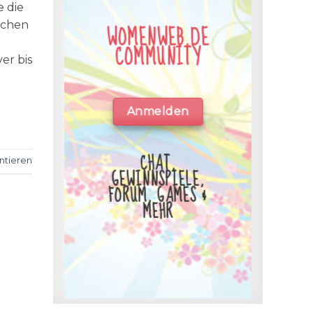
e die
ichen
WOMENWEB.DE
COMMUNITY
er bis
Anmelden
CHAT,
tieren
GEWINNSPIELE,
FORUM, GAMES &
MEHR