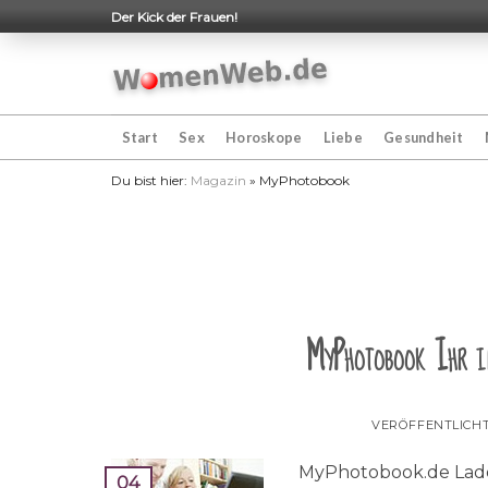
Skip
Der Kick der Frauen!
to
content
Start
Sex
Horoskope
Liebe
Gesundheit
Du bist hier:
Magazin
»
MyPhotobook
MyPhotobook Ihr in
VERÖFFENTLICH
MyPhotobook.de Laden
04