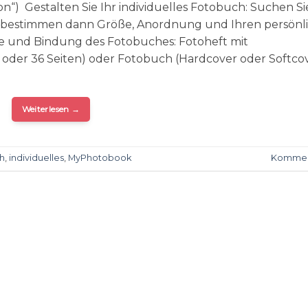
“) Gestalten Sie Ihr individuelles Fotobuch: Suchen Si
s, bestimmen dann Größe, Anordnung und Ihren persönl
e und Bindung des Fotobuches: Fotoheft mit
der 36 Seiten) oder Fotobuch (Hardcover oder Softcov
Weiterlesen
→
h
,
individuelles
,
MyPhotobook
Kommen