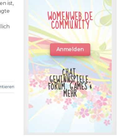
n ist,
ngte
WOMENWEB.DE
COMMUNITY
lich
Anmelden
CHAT,
GEWINNSPIELE,
FORUM, GAMES &
tieren
MEHR