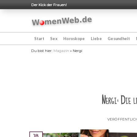
Skip
Der Kick der Frauen!
to
content
Start
Sex
Horoskope
Liebe
Gesundheit
Du bist hier:
Magazin
»
Nergi
Nergi: Die l
VERÖFFENTLIC
18