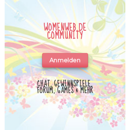
WOMENWEB.DE
COMMUNITY
Anmelden
CHAT, GEWINNSPIELE,
FORUM, GAMES & MEHR