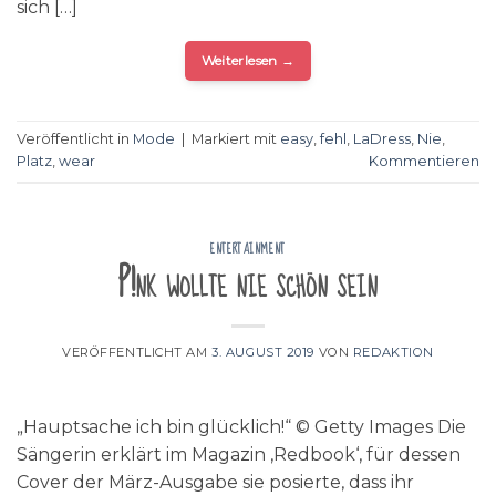
sich […]
Weiterlesen
→
Veröffentlicht in
Mode
|
Markiert mit
easy
,
fehl
,
LaDress
,
Nie
,
Platz
,
wear
Kommentieren
ENTERTAINMENT
P!nk wollte nie schön sein
VERÖFFENTLICHT AM
3. AUGUST 2019
VON
REDAKTION
„Hauptsache ich bin glücklich!“ © Getty Images Die
Sängerin erklärt im Magazin ‚Redbook‘, für dessen
Cover der März-Ausgabe sie posierte, dass ihr