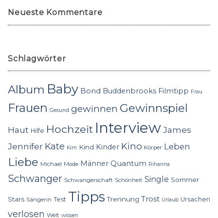
Neueste Kommentare
Schlagwörter
Baby
Album
Bond
Buddenbrooks
Filmtipp
Frau
Frauen
Gewinnspiel
gewinnen
Gesund
Interview
Hochzeit
Haut
James
Hilfe
Kino
Jennifer
Kate
Leben
Kinder
Kind
Körper
Kim
Liebe
Quantum
Männer
Michael
Mode
Rihanna
Schwanger
Single
Sommer
Schwangerschaft
Schönheit
Tipps
Trost
Stars
Trennung
Test
Ursachen
Sängerin
Urlaub
verlosen
Welt
wissen