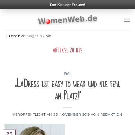
Skip
Der Kick der Frauen!
to
content
Du bist hier:
Magazin
»
Nie
ARTIKEL ZU
NIE
MODE
„LaDress ist easy to wear und nie fehl
am Platz!“
VERÖFFENTLICHT AM
23. NOVEMBER 2019
VON
REDAKTION
23