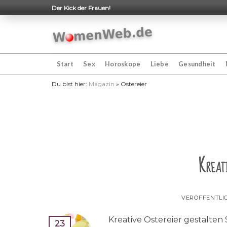
Skip
Der Kick der Frauen!
to
content
Start
Sex
Horoskope
Liebe
Gesundheit
Du bist hier:
Magazin
»
Ostereier
Kreati
VERÖFFENTLI
Kreative Ostereier gestalten
23