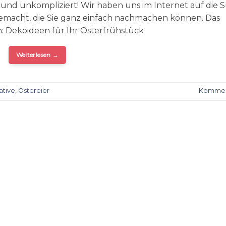
 und unkompliziert! Wir haben uns im Internet auf die 
emacht, die Sie ganz einfach nachmachen können. Das
n: Dekoideen für Ihr Osterfrühstück
Weiterlesen
→
ative
,
Ostereier
Kommen