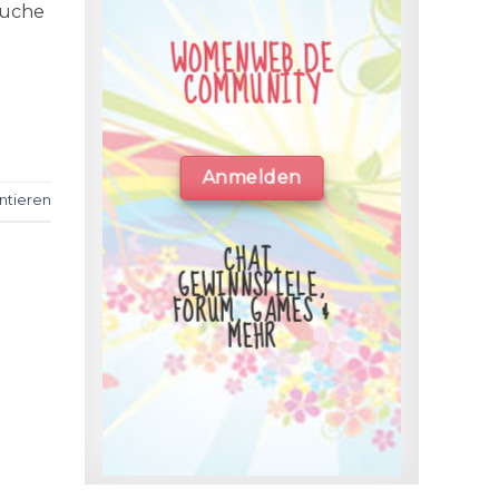
Suche
WOMENWEB.DE
COMMUNITY
Anmelden
tieren
CHAT,
GEWINNSPIELE,
FORUM, GAMES &
MEHR