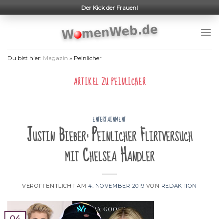
Skip
Der Kick der Frauen!
to
content
Du bist hier:
Magazin
»
Peinlicher
ARTIKEL ZU
PEINLICHER
ENTERTAINMENT
Justin Bieber: Peinlicher Flirtversuch
mit Chelsea Handler
VERÖFFENTLICHT AM
4. NOVEMBER 2019
VON
REDAKTION
04