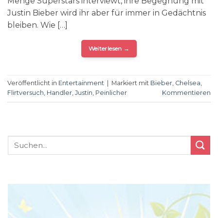
Menge Superstars interviewt, ihre Begegnung mit
Justin Bieber wird ihr aber für immer in Gedächtnis
bleiben. Wie […]
Weiterlesen
→
Veröffentlicht in
Entertainment
|
Markiert mit
Bieber
,
Chelsea
,
Flirtversuch
,
Handler
,
Justin
,
Peinlicher
Kommentieren