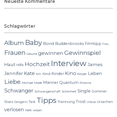
Neueste Kommentare
Schlagwörter
Baby
Album
Bond
Buddenbrooks
Filmtipp
Frau
Frauen
Gewinnspiel
gewinnen
Gesund
Interview
Hochzeit
Haut
James
Hilfe
Kino
Jennifer
Kate
Leben
Kinder
Kind
Körper
Kim
Liebe
Quantum
Männer
Michael
Mode
Rihanna
Schwanger
Single
Sommer
Schwangerschaft
Schönheit
Tipps
Trost
Stars
Trennung
Test
Ursachen
Sängerin
Urlaub
verlosen
Welt
wissen