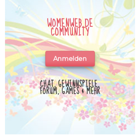
WOMENWEB.DE
COMMUNITY
Anmelden
CHAT, GEWINNSPIELE,
FORUM, GAMES & MEHR