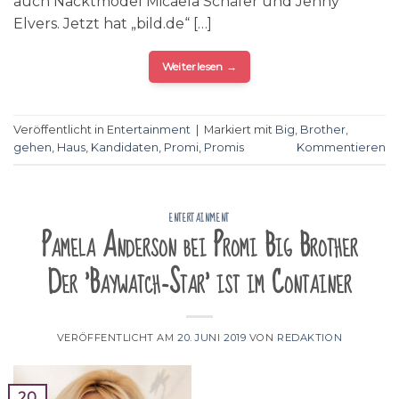
auch Nacktmodel Micaela Schäfer und Jenny
Elvers. Jetzt hat „bild.de“ […]
Weiterlesen
→
Veröffentlicht in
Entertainment
|
Markiert mit
Big
,
Brother
,
gehen
,
Haus
,
Kandidaten
,
Promi
,
Promis
Kommentieren
ENTERTAINMENT
Pamela Anderson bei Promi Big Brother
Der 'Baywatch-Star' ist im Container
VERÖFFENTLICHT AM
20. JUNI 2019
VON
REDAKTION
20