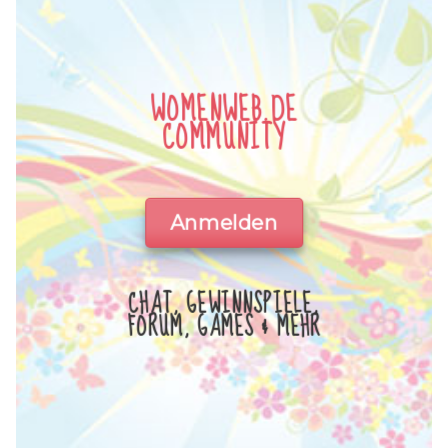
WOMENWEB.DE
COMMUNITY
Anmelden
CHAT, GEWINNSPIELE,
FORUM, GAMES & MEHR