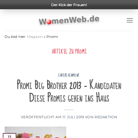
Skip
Der Kick der Frauen!
to
content
Du bist hier:
Magazin
»
Promi
ARTIKEL ZU
PROMI
ENTERTAINMENT
Promi Big Brother 2013 – Kandidaten
Diese Promis gehen ins Haus
VERÖFFENTLICHT AM
11. JULI 2019
VON
REDAKTION
11