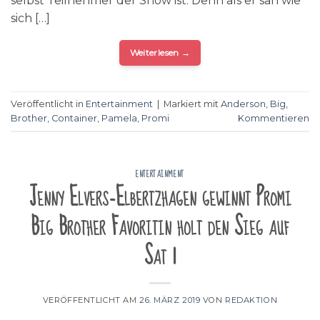
selbst Teilnehmer der Show ist. Denn als er sah wie
sich […]
Weiterlesen
→
Veröffentlicht in
Entertainment
|
Markiert mit
Anderson
,
Big
,
Brother
,
Container
,
Pamela
,
Promi
Kommentieren
ENTERTAINMENT
Jenny Elvers-Elbertzhagen gewinnt Promi
Big Brother Favoritin holt den Sieg auf
Sat 1
VERÖFFENTLICHT AM
26. MÄRZ 2019
VON
REDAKTION