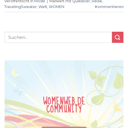
Veröffentlicht in
Mode
|
Markiert mit
Quiksilver
,
Reise
,
TravelingSweater
,
Welt
,
WOMEN
Kommentieren
WOMENWEB.DE
COMMUNITY