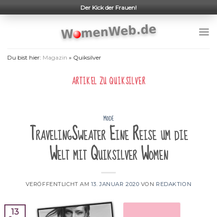
Skip
Der Kick der Frauen!
to
content
Du bist hier:
Magazin
»
Quiksilver
ARTIKEL ZU
QUIKSILVER
MODE
TravelingSweater Eine Reise um die
Welt mit Quiksilver Women
VERÖFFENTLICHT AM
13. JANUAR 2020
VON
REDAKTION
13