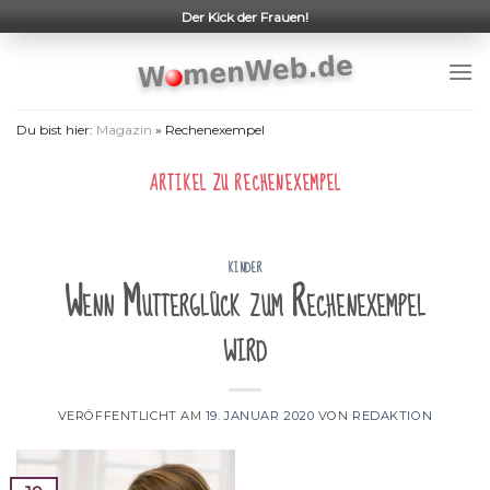
Skip
Der Kick der Frauen!
to
content
Du bist hier:
Magazin
»
Rechenexempel
ARTIKEL ZU
RECHENEXEMPEL
KINDER
Wenn Mutterglück zum Rechenexempel
wird
VERÖFFENTLICHT AM
19. JANUAR 2020
VON
REDAKTION