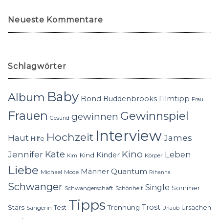
Neueste Kommentare
Schlagwörter
Baby
Album
Bond
Buddenbrooks
Filmtipp
Frau
Frauen
Gewinnspiel
gewinnen
Gesund
Interview
Hochzeit
Haut
James
Hilfe
Kino
Jennifer
Kate
Leben
Kinder
Kind
Körper
Kim
Liebe
Quantum
Männer
Michael
Mode
Rihanna
Schwanger
Single
Sommer
Schwangerschaft
Schönheit
Tipps
Trost
Stars
Trennung
Test
Ursachen
Sängerin
Urlaub