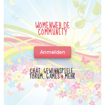
WOMENWEB.DE
COMMUNITY
Anmelden
CHAT, GEWINNSPIELE,
FORUM, GAMES & MEHR