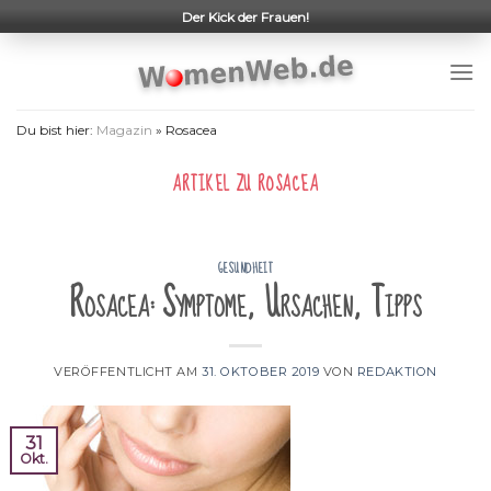
Skip
Der Kick der Frauen!
to
content
Du bist hier:
Magazin
»
Rosacea
ARTIKEL ZU
ROSACEA
GESUNDHEIT
Rosacea: Symptome, Ursachen, Tipps
VERÖFFENTLICHT AM
31. OKTOBER 2019
VON
REDAKTION
31
Okt.