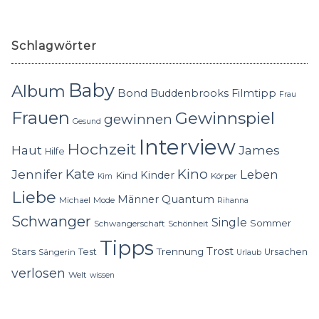
Schlagwörter
Baby
Album
Bond
Buddenbrooks
Filmtipp
Frau
Frauen
Gewinnspiel
gewinnen
Gesund
Interview
Hochzeit
Haut
James
Hilfe
Kino
Jennifer
Kate
Leben
Kinder
Kind
Körper
Kim
Liebe
Quantum
Männer
Michael
Mode
Rihanna
Schwanger
Single
Sommer
Schwangerschaft
Schönheit
Tipps
Trost
Stars
Trennung
Test
Ursachen
Sängerin
Urlaub
verlosen
Welt
wissen