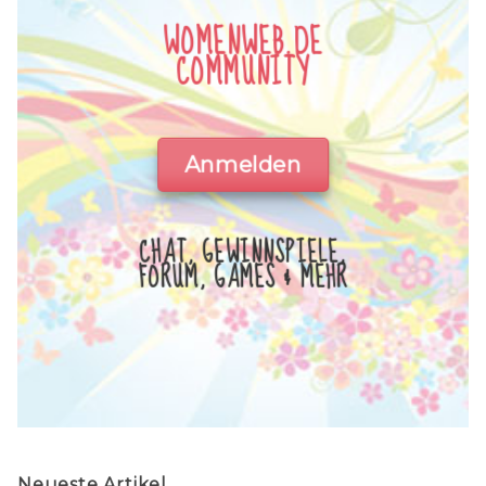
WOMENWEB.DE
COMMUNITY
Anmelden
CHAT, GEWINNSPIELE,
FORUM, GAMES & MEHR
Neueste Artikel