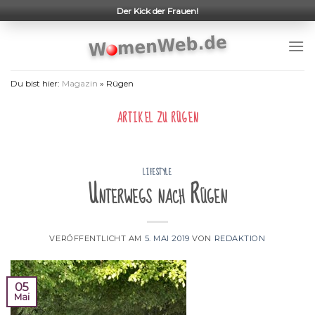
Skip
Der Kick der Frauen!
to
content
Du bist hier:
Magazin
»
Rügen
ARTIKEL ZU
RÜGEN
LIFESTYLE
Unterwegs nach Rügen
VERÖFFENTLICHT AM
5. MAI 2019
VON
REDAKTION
05
Mai