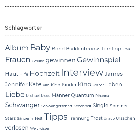
Schlagwörter
Baby
Album
Bond
Buddenbrooks
Filmtipp
Frau
Frauen
Gewinnspiel
gewinnen
Gesund
Interview
Hochzeit
Haut
James
Hilfe
Kino
Jennifer
Kate
Leben
Kinder
Kind
Körper
Kim
Liebe
Quantum
Männer
Michael
Mode
Rihanna
Schwanger
Single
Sommer
Schwangerschaft
Schönheit
Tipps
Trost
Stars
Trennung
Test
Ursachen
Sängerin
Urlaub
verlosen
Welt
wissen