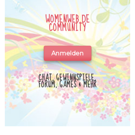
WOMENWEB.DE
COMMUNITY
Anmelden
CHAT, GEWINNSPIELE,
FORUM, GAMES & MEHR