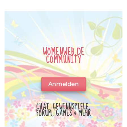
WOMENWEB.DE
COMMUNITY
Anmelden
CHAT, GEWINNSPIELE,
FORUM, GAMES & MEHR