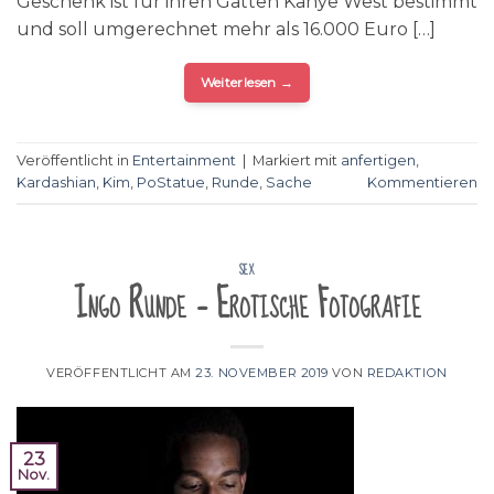
Geschenk ist für ihren Gatten Kanye West bestimmt
und soll umgerechnet mehr als 16.000 Euro […]
Weiterlesen
→
Veröffentlicht in
Entertainment
|
Markiert mit
anfertigen
,
Kardashian
,
Kim
,
PoStatue
,
Runde
,
Sache
Kommentieren
SEX
Ingo Runde – Erotische Fotografie
VERÖFFENTLICHT AM
23. NOVEMBER 2019
VON
REDAKTION
23
Nov.