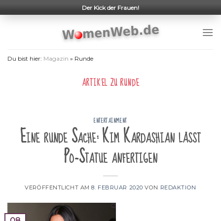
Skip
Der Kick der Frauen!
to
content
Du bist hier:
Magazin
»
Runde
ARTIKEL ZU
RUNDE
ENTERTAINMENT
Eine runde Sache: Kim Kardashian lässt
Po-Statue anfertigen
VERÖFFENTLICHT AM
8. FEBRUAR 2020
VON
REDAKTION
08