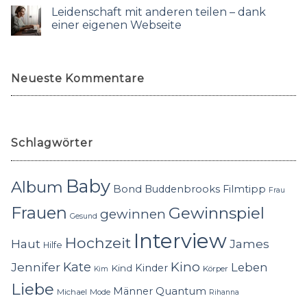
Leidenschaft mit anderen teilen – dank
einer eigenen Webseite
Neueste Kommentare
Schlagwörter
Baby
Album
Bond
Buddenbrooks
Filmtipp
Frau
Frauen
Gewinnspiel
gewinnen
Gesund
Interview
Hochzeit
Haut
James
Hilfe
Kino
Jennifer
Kate
Leben
Kinder
Kind
Körper
Kim
Liebe
Quantum
Männer
Michael
Mode
Rihanna