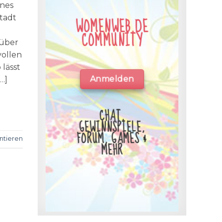
ines
tadt
WOMENWEB.DE
COMMUNITY
 über
vollen
 lässt
Anmelden
…]
CHAT,
GEWINNSPIELE,
FORUM, GAMES &
tieren
MEHR