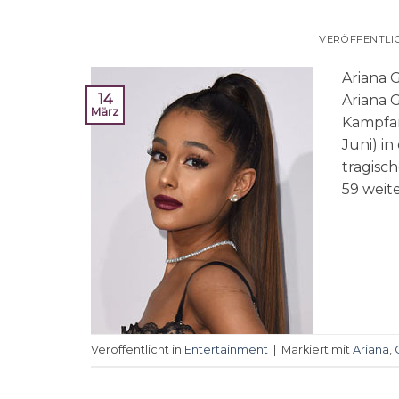
VERÖFFENTLI
Ariana 
14
Ariana 
März
Kampfan
Juni) i
tragisc
59 weit
Veröffentlicht in
Entertainment
|
Markiert mit
Ariana
,