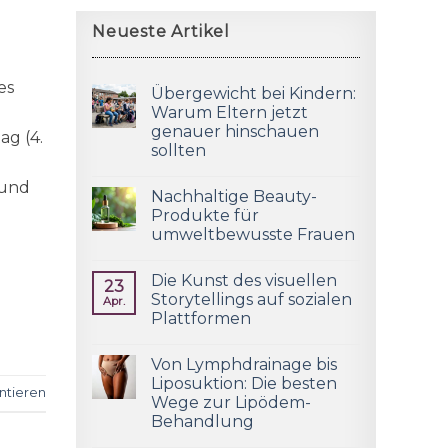
Neueste Artikel
es
Übergewicht bei Kindern:
Warum Eltern jetzt
genauer hinschauen
ag (4.
sollten
 und
Nachhaltige Beauty-
Produkte für
umweltbewusste Frauen
Die Kunst des visuellen
23
Storytellings auf sozialen
Apr.
Plattformen
Von Lymphdrainage bis
Liposuktion: Die besten
tieren
Wege zur Lipödem-
Behandlung