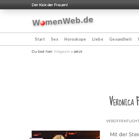
Skip
Der Kick der Frauen!
to
content
Start
Sex
Horoskope
Liebe
Gesundheit
Du bist hier:
Magazin
»
setzt
Veronica F
VERÖFFENTLICH
Mit der Ste