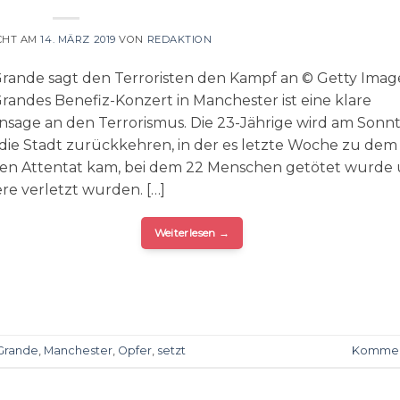
CHT AM
14. MÄRZ 2019
VON
REDAKTION
Grande sagt den Terroristen den Kampf an © Getty Imag
Grandes Benefiz-Konzert in Manchester ist eine klare
sage an den Terrorismus. Die 23-Jährige wird am Sonnt
n die Stadt zurückkehren, in der es letzte Woche zu dem
hen Attentat kam, bei dem 22 Menschen getötet wurde
ere verletzt wurden. […]
Weiterlesen
→
Grande
,
Manchester
,
Opfer
,
setzt
Kommen