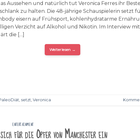
das Aussehen und natürlich tut Veronica Ferres ihr Best
 schlank zu halten. Die 48-jährige Schauspielerin setzt f
mbody eisern auf Frühsport, kohlenhydratarme Ernähr
ligen Verzicht auf Alkohol und Nikotin. Im Interview mit
lärt die […]
Weiterlesen
→
PaleoDiät
,
setzt
,
Veronica
Kommen
ENTERTAINMENT
sich für die Opfer von Manchester ein