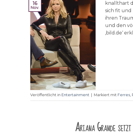
knallthart 
16
Nov.
sich fit und
ihren Trau
und den völ
‚bild.de‘ erk
Veröffentlicht in
Entertainment
|
Markiert mit
Ferres
,
Ariana Grande setzt 