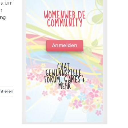
es, um
ür
WOMENWEB.DE
ung
COMMUNITY
Anmelden
CHAT,
GEWINNSPIELE,
FORUM, GAMES &
MEHR
tieren