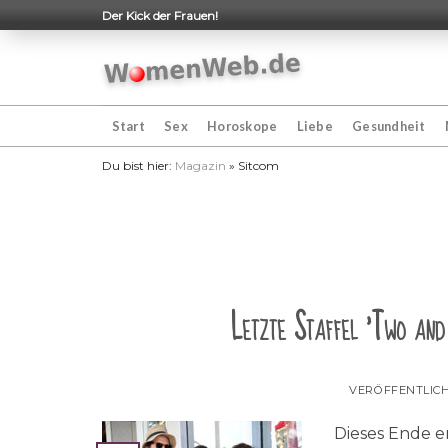
Skip
Der Kick der Frauen!
to
content
Start
Sex
Horoskope
Liebe
Gesundheit
Du bist hier:
Magazin
»
Sitcom
Letzte Staffel 'Two and
VERÖFFENTLIC
Dieses Ende e