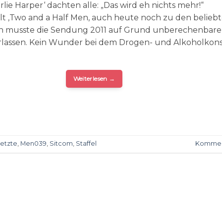
rlie Harper‘ dachten alle: „Das wird eh nichts mehr!“
t ‚Two and a Half Men‚ auch heute noch zu den belieb
en musste die Sendung 2011 auf Grund unberechenbar
rlassen. Kein Wunder bei dem Drogen- und Alkoholkon
Weiterlesen
→
letzte
,
Men039
,
Sitcom
,
Staffel
Kommen