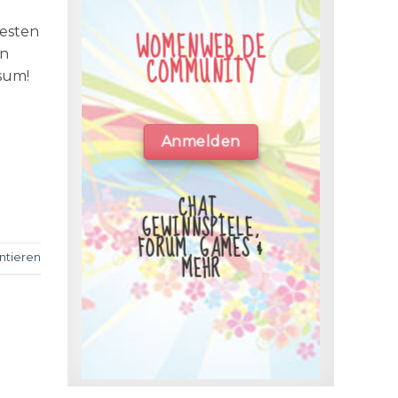
testen
WOMENWEB.DE
en
COMMUNITY
sum!
Anmelden
CHAT,
GEWINNSPIELE,
FORUM, GAMES &
MEHR
tieren