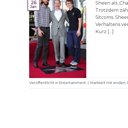
26
Sheen als ‚Cha
Jan.
Trotzdem zähl
Sitcoms. She
Verhaltens ve
Kurz […]
Veröffentlicht in
Entertainment
|
Markiert mit
enden
,