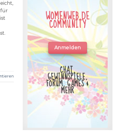
eicht,
 für
WOMENWEB.DE
ist
COMMUNITY
st.
Anmelden
CHAT,
GEWINNSPIELE,
tieren
FORUM, GAMES &
MEHR