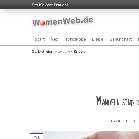
Skip
Der Kick der Frauen!
to
content
Start
Sex
Horoskope
Liebe
Gesundheit
Du bist hier:
Magazin
»
Snack
Mandeln sind d
VERÖFFENTLIC
03