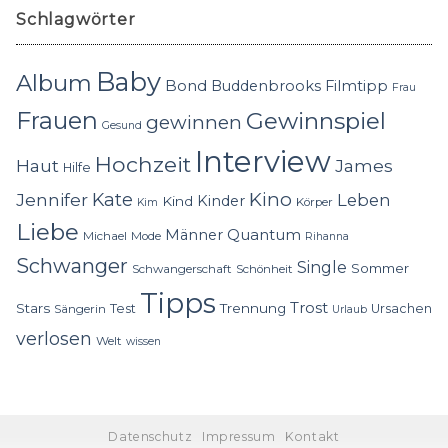
Schlagwörter
Baby
Album
Bond
Buddenbrooks
Filmtipp
Frau
Frauen
Gewinnspiel
gewinnen
Gesund
Interview
Hochzeit
Haut
James
Hilfe
Kino
Jennifer
Kate
Leben
Kinder
Kind
Körper
Kim
Liebe
Quantum
Männer
Michael
Mode
Rihanna
Schwanger
Single
Sommer
Schwangerschaft
Schönheit
Tipps
Trost
Stars
Trennung
Test
Ursachen
Sängerin
Urlaub
verlosen
Welt
wissen
Datenschutz
Impressum
Kontakt