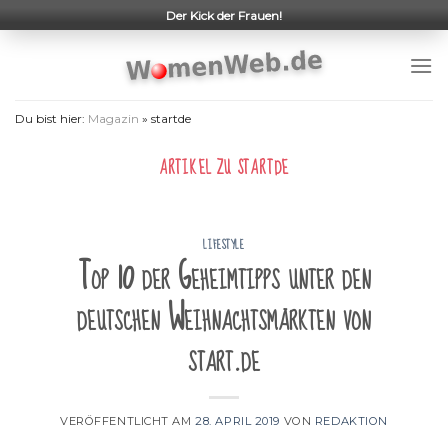
Skip
Der Kick der Frauen!
to
content
Du bist hier:
Magazin
»
startde
ARTIKEL ZU
STARTDE
LIFESTYLE
Top 10 der Geheimtipps unter den
deutschen Weihnachtsmärkten von
start.de
VERÖFFENTLICHT AM
28. APRIL 2019
VON
REDAKTION