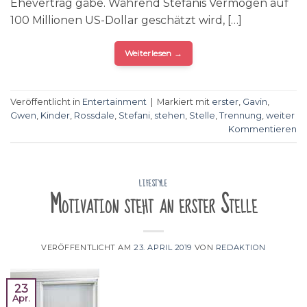
Ehevertrag gäbe. Während Stefanis Vermögen auf
100 Millionen US-Dollar geschätzt wird, […]
Weiterlesen
→
Veröffentlicht in
Entertainment
|
Markiert mit
erster
,
Gavin
,
Gwen
,
Kinder
,
Rossdale
,
Stefani
,
stehen
,
Stelle
,
Trennung
,
weiter
Kommentieren
LIFESTYLE
Motivation steht an erster Stelle
VERÖFFENTLICHT AM
23. APRIL 2019
VON
REDAKTION
23
Apr.