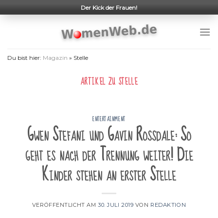
Skip
Der Kick der Frauen!
to
content
Du bist hier:
Magazin
»
Stelle
ARTIKEL ZU
STELLE
ENTERTAINMENT
Gwen Stefani und Gavin Rossdale: So
geht es nach der Trennung weiter! Die
Kinder stehen an erster Stelle
VERÖFFENTLICHT AM
30. JULI 2019
VON
REDAKTION