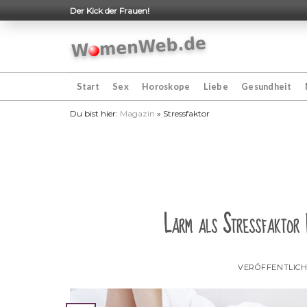
Skip
Der Kick der Frauen!
to
content
Start
Sex
Horoskope
Liebe
Gesundheit
Du bist hier:
Magazin
»
Stressfaktor
Lärm als Stressfaktor 
VERÖFFENTLIC