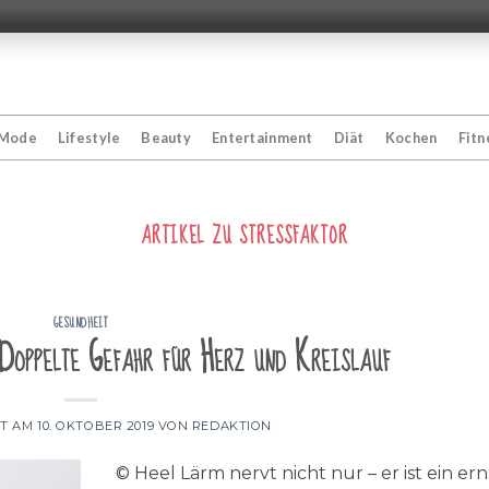
Mode
Lifestyle
Beauty
Entertainment
Diät
Kochen
Fitn
ARTIKEL ZU
STRESSFAKTOR
GESUNDHEIT
Doppelte Gefahr für Herz und Kreislauf
HT AM
10. OKTOBER 2019
VON
REDAKTION
© Heel Lärm nervt nicht nur – er ist ein ern