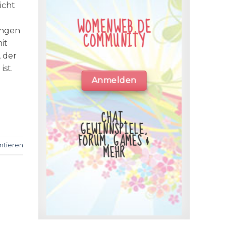
icht
WOMENWEB.DE
ungen
COMMUNITY
it
 der
ist.
Anmelden
CHAT,
GEWINNSPIELE,
FORUM, GAMES &
tieren
MEHR