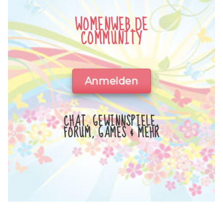
WOMENWEB.DE
COMMUNITY
Anmelden
CHAT, GEWINNSPIELE,
FORUM, GAMES & MEHR