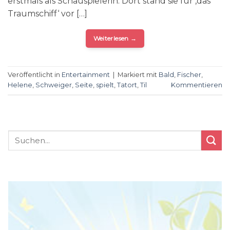
erstmals als Schauspielerin. Dort stand sie für ‚das
Traumschiff‘ vor […]
Weiterlesen
→
Veröffentlicht in
Entertainment
|
Markiert mit
Bald
,
Fischer
,
Helene
,
Schweiger
,
Seite
,
spielt
,
Tatort
,
Til
Kommentieren