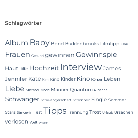
Schlagwörter
Baby
Album
Bond
Buddenbrooks
Filmtipp
Frau
Frauen
Gewinnspiel
gewinnen
Gesund
Interview
Hochzeit
Haut
James
Hilfe
Kino
Jennifer
Kate
Leben
Kinder
Kind
Körper
Kim
Liebe
Quantum
Männer
Michael
Mode
Rihanna
Schwanger
Single
Sommer
Schwangerschaft
Schönheit
Tipps
Trost
Stars
Trennung
Test
Ursachen
Sängerin
Urlaub
verlosen
Welt
wissen