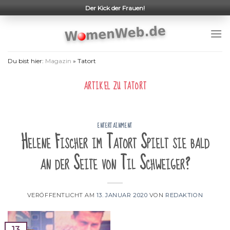
Skip
Der Kick der Frauen!
to
content
Du bist hier:
Magazin
»
Tatort
ARTIKEL ZU
TATORT
ENTERTAINMENT
Helene Fischer im Tatort Spielt sie bald
an der Seite von Til Schweiger?
VERÖFFENTLICHT AM
13. JANUAR 2020
VON
REDAKTION
13