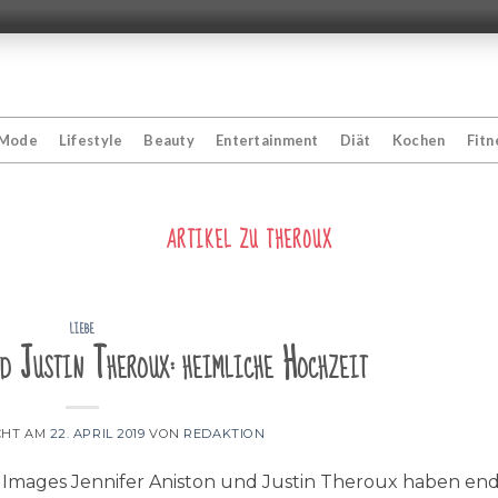
Mode
Lifestyle
Beauty
Entertainment
Diät
Kochen
Fitn
ARTIKEL ZU
THEROUX
LIEBE
d Justin Theroux: heimliche Hochzeit
CHT AM
22. APRIL 2019
VON
REDAKTION
 Images Jennifer Aniston und Justin Theroux haben end