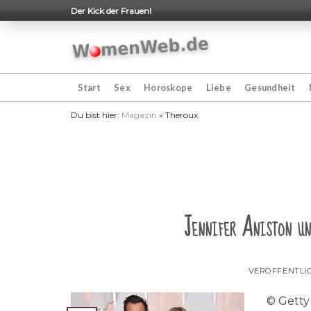
Skip
Der Kick der Frauen!
to
content
Start
Sex
Horoskope
Liebe
Gesundheit
Du bist hier:
Magazin
»
Theroux
Jennifer Aniston un
VERÖFFENTLI
© Getty