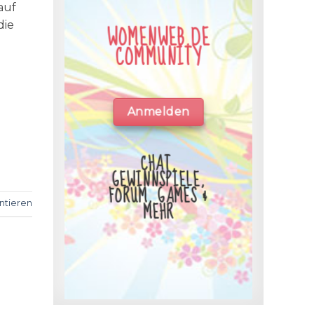
auf
die
WOMENWEB.DE
COMMUNITY
Anmelden
CHAT,
GEWINNSPIELE,
FORUM, GAMES &
MEHR
tieren