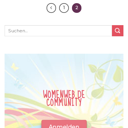
1
2
WOMENWEB.DE
COMMUNITY
Anmelden