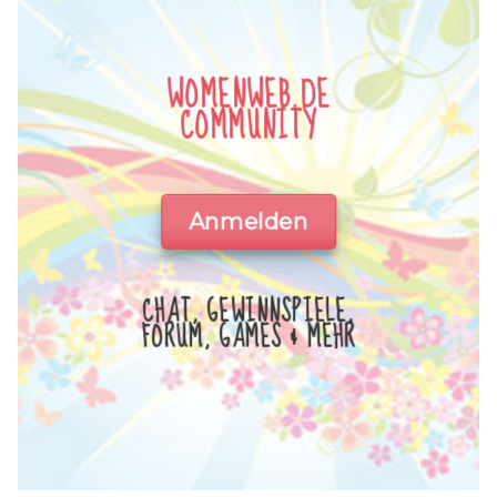
WOMENWEB.DE
COMMUNITY
Anmelden
CHAT, GEWINNSPIELE,
FORUM, GAMES & MEHR