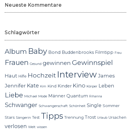
Neueste Kommentare
Schlagwörter
Baby
Album
Bond
Buddenbrooks
Filmtipp
Frau
Frauen
Gewinnspiel
gewinnen
Gesund
Interview
Hochzeit
Haut
James
Hilfe
Kino
Jennifer
Kate
Leben
Kinder
Kind
Körper
Kim
Liebe
Quantum
Männer
Michael
Mode
Rihanna
Schwanger
Single
Sommer
Schwangerschaft
Schönheit
Tipps
Trost
Stars
Trennung
Test
Ursachen
Sängerin
Urlaub
verlosen
Welt
wissen