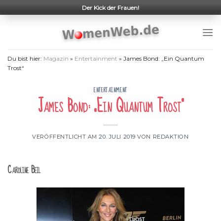
Skip
Der Kick der Frauen!
to
content
Du bist hier:
Magazin
»
Entertainment
»
James Bond: „Ein Quantum
Trost“
ENTERTAINMENT
James Bond: „Ein Quantum Trost“
VERÖFFENTLICHT AM
20. JULI 2019
VON
REDAKTION
Caroline Beil