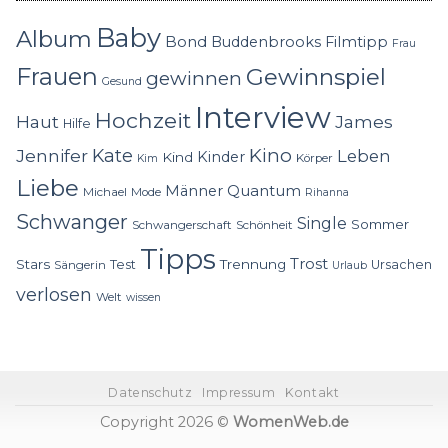
Baby
Album
Bond
Buddenbrooks
Filmtipp
Frau
Frauen
Gewinnspiel
gewinnen
Gesund
Interview
Hochzeit
Haut
James
Hilfe
Kino
Jennifer
Kate
Leben
Kinder
Kind
Körper
Kim
Liebe
Quantum
Männer
Michael
Mode
Rihanna
Schwanger
Single
Sommer
Schwangerschaft
Schönheit
Tipps
Trost
Stars
Trennung
Test
Ursachen
Sängerin
Urlaub
verlosen
Welt
wissen
Datenschutz
Impressum
Kontakt
Copyright 2026 ©
WomenWeb.de