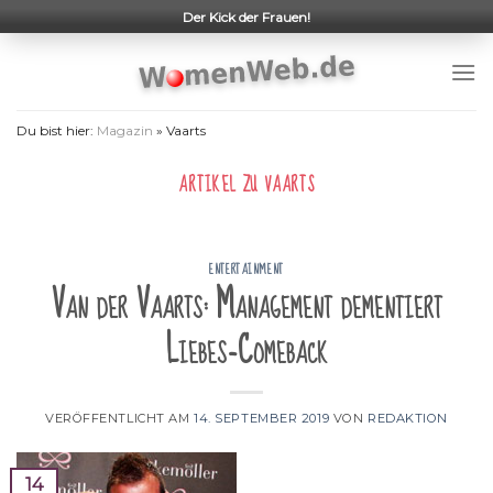
Skip
Der Kick der Frauen!
to
content
Du bist hier:
Magazin
»
Vaarts
ARTIKEL ZU
VAARTS
ENTERTAINMENT
Van der Vaarts: Management dementiert
Liebes-Comeback
VERÖFFENTLICHT AM
14. SEPTEMBER 2019
VON
REDAKTION
14