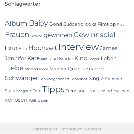
Schlagwörter
Baby
Album
Bond
Buddenbrooks
Filmtipp
Frau
Frauen
Gewinnspiel
gewinnen
Gesund
Interview
Hochzeit
Haut
James
Hilfe
Kino
Jennifer
Kate
Leben
Kinder
Kind
Körper
Kim
Liebe
Quantum
Männer
Michael
Mode
Rihanna
Schwanger
Single
Sommer
Schwangerschaft
Schönheit
Tipps
Trost
Stars
Trennung
Test
Ursachen
Sängerin
Urlaub
verlosen
Welt
wissen
Datenschutz
Impressum
Kontakt