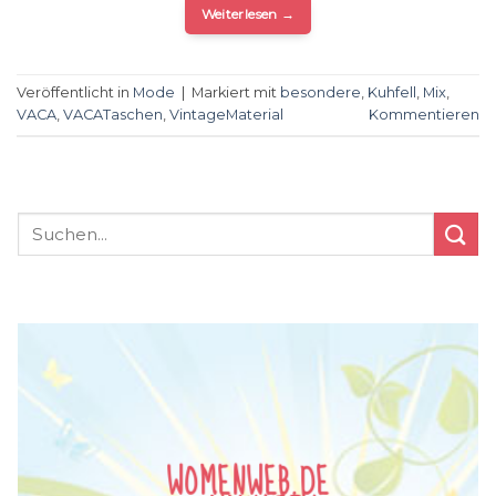
Weiterlesen
→
Veröffentlicht in
Mode
|
Markiert mit
besondere
,
Kuhfell
,
Mix
,
VACA
,
VACATaschen
,
VintageMaterial
Kommentieren
WOMENWEB.DE