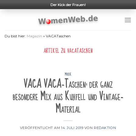
Skip
Der Kick der Frauen!
to
content
Du bist hier:
Magazin
»
VACATaschen
ARTIKEL ZU
VACATASCHEN
MODE
VACA VACA-Taschen: der ganz
besondere Mix aus Kuhfell und Vintage-
Material
VERÖFFENTLICHT AM
14. JULI 2019
VON
REDAKTION