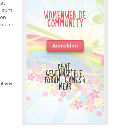
set
n zum
WOMENWEB.DE
ion
COMMUNITY
lou im
Anmelden
CHAT,
GEWINNSPIELE,
FORUM, GAMES &
MEHR
tieren