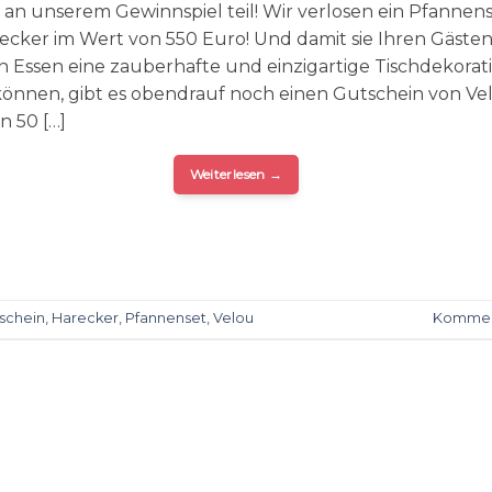
zt an unserem Gewinnspiel teil! Wir verlosen ein Pfannen
ecker im Wert von 550 Euro! Und damit sie Ihren Gäste
n Essen eine zauberhafte und einzigartige Tischdekorat
können, gibt es obendrauf noch einen Gutschein von Ve
n 50 […]
Weiterlesen
→
schein
,
Harecker
,
Pfannenset
,
Velou
Kommen