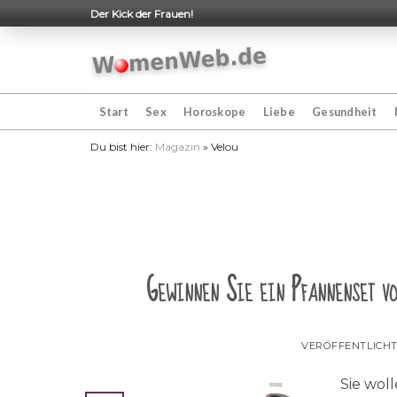
Skip
Der Kick der Frauen!
to
content
Start
Sex
Horoskope
Liebe
Gesundheit
Du bist hier:
Magazin
»
Velou
Gewinnen Sie ein Pfannenset 
VERÖFFENTLICH
Sie wol