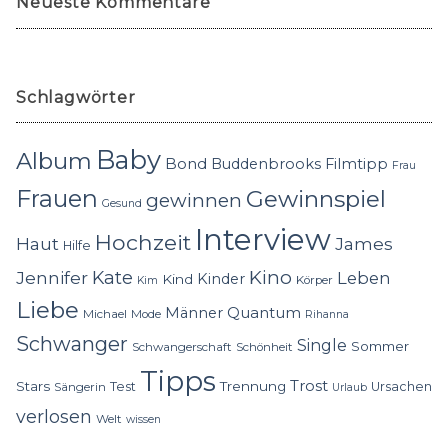
Neueste Kommentare
Schlagwörter
Baby
Album
Bond
Buddenbrooks
Filmtipp
Frau
Frauen
Gewinnspiel
gewinnen
Gesund
Interview
Hochzeit
Haut
James
Hilfe
Kino
Jennifer
Kate
Leben
Kinder
Kind
Körper
Kim
Liebe
Quantum
Männer
Michael
Mode
Rihanna
Schwanger
Single
Sommer
Schwangerschaft
Schönheit
Tipps
Trost
Stars
Trennung
Test
Ursachen
Sängerin
Urlaub
verlosen
Welt
wissen