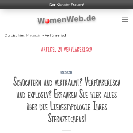
Skip
Der Kick der Frauen!
to
content
Du bist hier:
Magazin
»
Verführerisch
ARTIKEL ZU
VERFÜHRERISCH
HOROSKOPE
Schüchtern und verträumt? Verführerisch
und explosiv? Erfahren Sie hier alles
über die Liebestypologie Ihres
Sternzeichens!