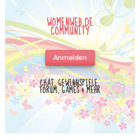
WOMENWEB.DE
COMMUNITY
Anmelden
CHAT, GEWINNSPIELE,
FORUM, GAMES & MEHR