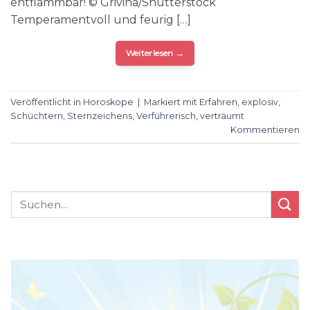
entflammbar! © Grivina/Shutterstock
Temperamentvoll und feurig […]
Weiterlesen
→
Veröffentlicht in
Horoskope
|
Markiert mit
Erfahren
,
explosiv
,
Schüchtern
,
Sternzeichens
,
Verführerisch
,
verträumt
Kommentieren