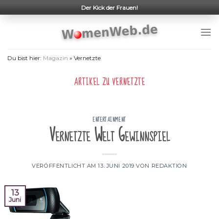
Skip
Der Kick der Frauen!
to
content
Du bist hier:
Magazin
»
Vernetzte
ARTIKEL ZU
VERNETZTE
ENTERTAINMENT
Vernetzte Welt Gewinnspiel
VERÖFFENTLICHT AM
13. JUNI 2019
VON
REDAKTION
13
Juni