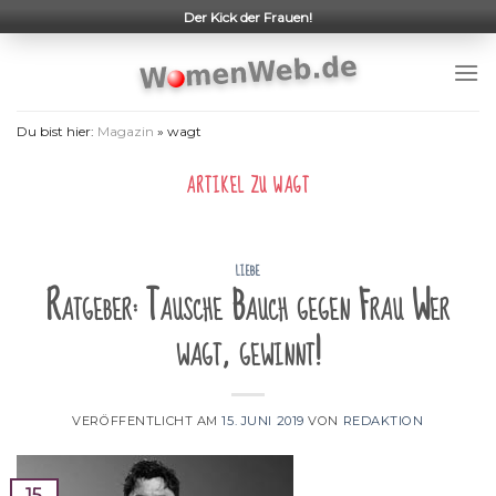
Skip
Der Kick der Frauen!
to
content
Du bist hier:
Magazin
»
wagt
ARTIKEL ZU
WAGT
LIEBE
Ratgeber: Tausche Bauch gegen Frau Wer
wagt, gewinnt!
VERÖFFENTLICHT AM
15. JUNI 2019
VON
REDAKTION
15