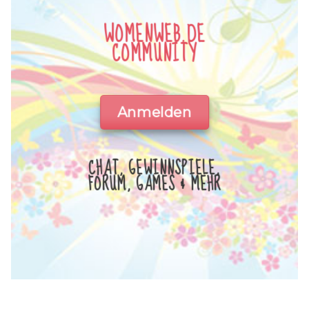
WOMENWEB.DE
COMMUNITY
Anmelden
CHAT, GEWINNSPIELE,
FORUM, GAMES & MEHR