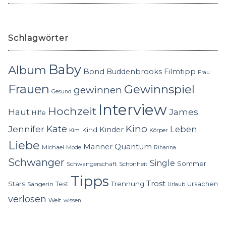
Schlagwörter
Baby
Album
Bond
Buddenbrooks
Filmtipp
Frau
Frauen
Gewinnspiel
gewinnen
Gesund
Interview
Hochzeit
Haut
James
Hilfe
Kino
Jennifer
Kate
Leben
Kinder
Kind
Körper
Kim
Liebe
Quantum
Männer
Michael
Mode
Rihanna
Schwanger
Single
Sommer
Schwangerschaft
Schönheit
Tipps
Trost
Stars
Trennung
Test
Ursachen
Sängerin
Urlaub
verlosen
Welt
wissen