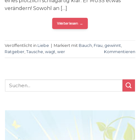
eines plötzlich schlagartig klar: Er MUSS etwas
verändern! Sowohl an […]
Weiterlesen
→
Veröffentlicht in
Liebe
|
Markiert mit
Bauch
,
Frau
,
gewinnt
,
Ratgeber
,
Tausche
,
wagt
,
wer
Kommentieren