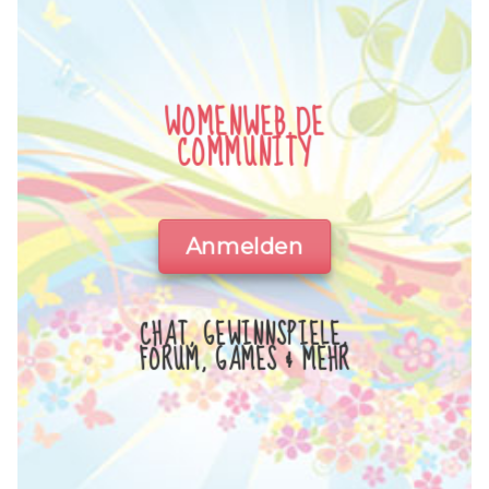
WOMENWEB.DE
COMMUNITY
Anmelden
CHAT, GEWINNSPIELE,
FORUM, GAMES & MEHR