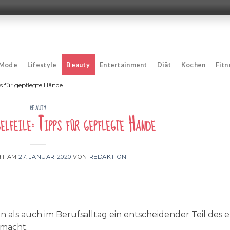
Mode
Lifestyle
Beauty
Entertainment
Diät
Kochen
Fitn
ps für gepflegte Hände
BEAUTY
elfeile: Tipps für gepflegte Hände
HT AM
27. JANUAR 2020
VON
REDAKTION
n als auch im Berufsalltag ein entscheidender Teil des 
 macht.