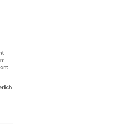
mt
em
hont
rlich