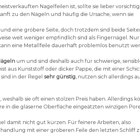
eistverkauften Nagelfeilen ist, sollte sie lieber vorsichtig
 sanft zu den Nägeln und häufig die Ursache, wenn sie
 und eine gröbere Seite, doch trotzdem sind beide Seite
weise weit weniger empfindlich sind als Fingernägel. Nur
 kann eine Metallfeile dauerhaft problemlos benutzt we
Nägeln
um und sind deshalb auch für schwierige, sensibl
st aus Kunststoff oder dicker Pappe, die mit einer Schic
 sind in der Regel
sehr günstig
, nutzen sich allerdings a
g
, weshalb sie oft einen stolzen Preis haben. Allerdings 
hre in die gläserne Oberfläche eingeätzten winzigen Por
gel damit nicht gut kürzen. Für feinere Arbeiten, also
handlung mit einer gröberen Feile den letzten Schliff 