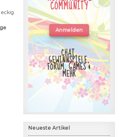
COMMUNITY
 eckig
ige
Anmelden
CHAT,
GEWINNSPIELE,
FORUM, GAMES &
MEHR
Neueste Artikel