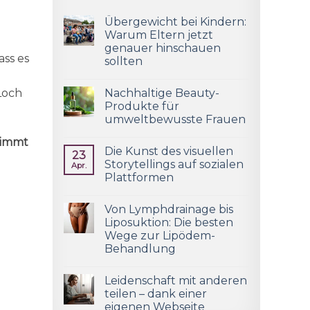
Übergewicht bei Kindern:
Warum Eltern jetzt
genauer hinschauen
ass es
sollten
Loch
Nachhaltige Beauty-
Produkte für
umweltbewusste Frauen
timmt
Die Kunst des visuellen
23
Storytellings auf sozialen
Apr.
Plattformen
Von Lymphdrainage bis
Liposuktion: Die besten
Wege zur Lipödem-
Behandlung
Leidenschaft mit anderen
teilen – dank einer
eigenen Webseite