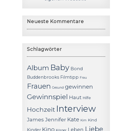
Neueste Kommentare
Schlagwörter
Baby
Album
Bond
Buddenbrooks
Filmtipp
Frau
Frauen
gewinnen
Gesund
Gewinnspiel
Haut
Hilfe
Interview
Hochzeit
James
Jennifer
Kate
Kind
Kim
Liebe
Kino
Leben
Kinder
Körper