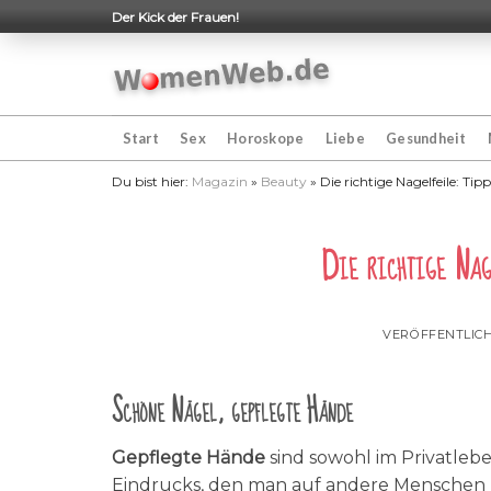
Skip
Der Kick der Frauen!
to
content
Start
Sex
Horoskope
Liebe
Gesundheit
Du bist hier:
Magazin
»
Beauty
»
Die richtige Nagelfeile: Tip
Die richtige Nag
VERÖFFENTLIC
Schöne Nägel, gepflegte Hände
Gepflegte Hände
sind sowohl im Privatlebe
Eindrucks, den man auf andere Menschen