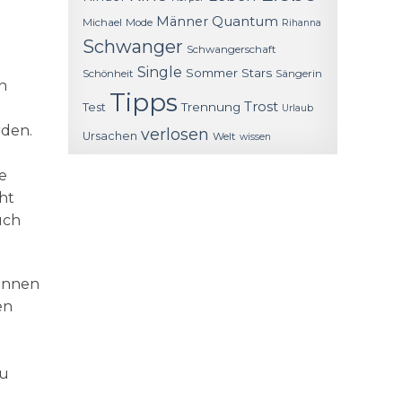
Quantum
Männer
Michael
Mode
Rihanna
Schwanger
Schwangerschaft
Single
Sommer
Stars
Schönheit
Sängerin
n
Tipps
Trost
Trennung
Test
Urlaub
rden.
verlosen
Ursachen
Welt
wissen
e
ht
uch
können
en
zu