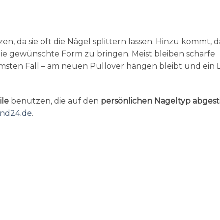
en, da sie oft die Nägel splittern lassen. Hinzu kommt, d
n die gewünschte Form zu bringen. Meist bleiben scharfe
msten Fall – am neuen Pullover hängen bleibt und ein 
ile
benutzen, die auf den
persönlichen Nageltyp
abges
nd24.de
.