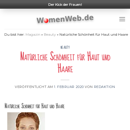
Skip
Der Kick der Frauen!
to
content
Du bist hier:
Magazin
»
Beauty
»
Natürliche Schönheit für Haut und Haare
BEAUTY
Natürliche Schönheit für Haut und
Haare
VERÖFFENTLICHT AM
1. FEBRUAR 2020
VON
REDAKTION
Natürliche Schönheit für Haut und Haare