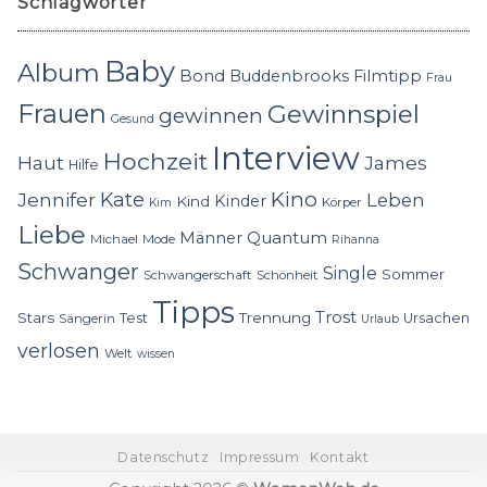
Schlagwörter
Baby
Album
Bond
Buddenbrooks
Filmtipp
Frau
Frauen
Gewinnspiel
gewinnen
Gesund
Interview
Hochzeit
Haut
James
Hilfe
Kino
Jennifer
Kate
Leben
Kinder
Kind
Körper
Kim
Liebe
Quantum
Männer
Michael
Mode
Rihanna
Schwanger
Single
Sommer
Schwangerschaft
Schönheit
Tipps
Trost
Stars
Trennung
Test
Ursachen
Sängerin
Urlaub
verlosen
Welt
wissen
Datenschutz
Impressum
Kontakt