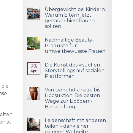
Übergewicht bei Kindern:
Warum Eltern jetzt
genauer hinschauen
sollten
Nachhaltige Beauty-
Produkte für
umweltbewusste Frauen
Die Kunst des visuellen
23
Storytellings auf sozialen
Apr.
Plattformen
 die
Von Lymphdrainage bis
nso
Liposuktion: Die besten
Wege zur Lipödem-
Behandlung
Falten
Leidenschaft mit anderen
pinat
teilen – dank einer
eigenen Webseite