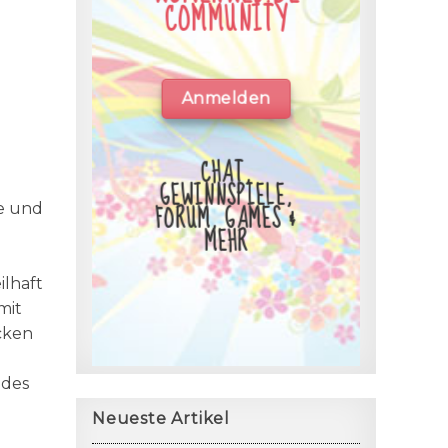
COMMUNITY
Anmelden
CHAT,
GEWINNSPIELE,
FORUM, GAMES &
e und
MEHR
lhaft
mit
cken
ndes
Neueste Artikel