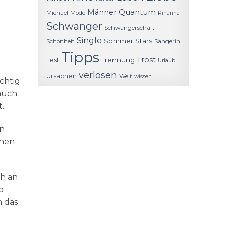
Quantum
Männer
Michael
Mode
Rihanna
Schwanger
Schwangerschaft
Single
Sommer
Stars
Schönheit
Sängerin
Tipps
Trost
Trennung
Test
Urlaub
verlosen
Ursachen
Welt
wissen
ichtig
 auch
.
en
inen
h an
o
n das