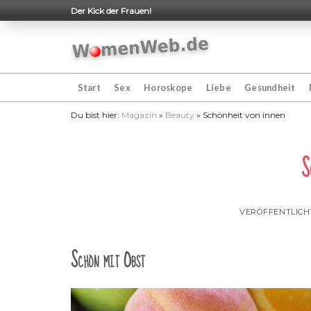
Skip
Der Kick der Frauen!
to
content
Start
Sex
Horoskope
Liebe
Gesundheit
Du bist hier:
Magazin
»
Beauty
»
Schönheit von innen
S
VERÖFFENTLIC
Schön mit Obst