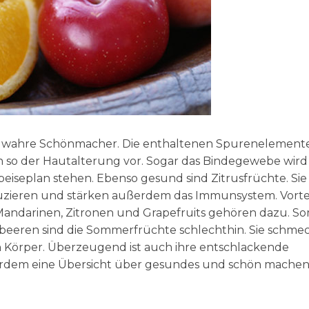
ch wahre Schönmacher. Die enthaltenen Spurenelement
n so der Hautalterung vor. Sogar das Bindegewebe wird
peiseplan stehen. Ebenso gesund sind Zitrusfrüchte. Sie
uzieren und stärken außerdem das Immunsystem. Vortei
 Mandarinen, Zitronen und Grapefruits gehören dazu. So
beeren sind die Sommerfrüchte schlechthin. Sie schme
n Körper. Überzeugend ist auch ihre entschlackende
rdem eine Übersicht über gesundes und schön mache