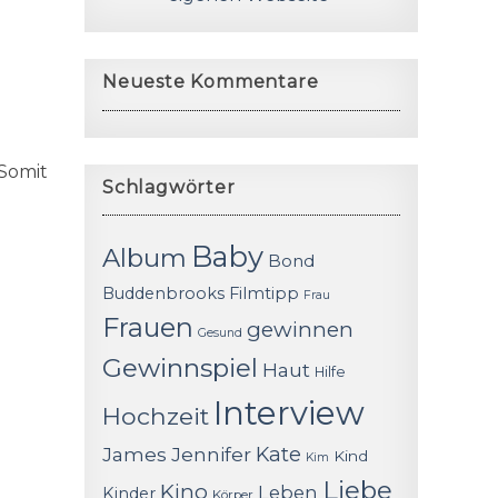
Neueste Kommentare
 Somit
Schlagwörter
Baby
Album
Bond
Buddenbrooks
Filmtipp
Frau
Frauen
gewinnen
Gesund
Gewinnspiel
Haut
Hilfe
Interview
Hochzeit
James
Jennifer
Kate
Kind
Kim
Liebe
Kino
Leben
Kinder
Körper