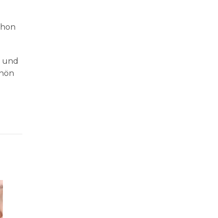
chon
r und
chön