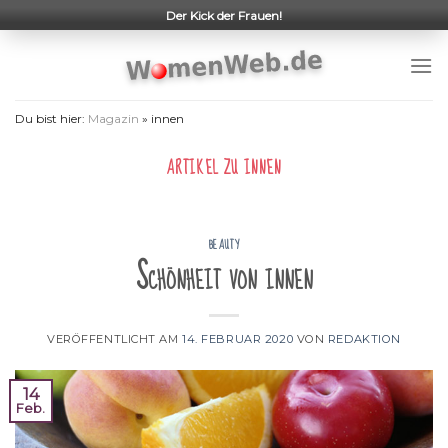
Skip
Der Kick der Frauen!
to
content
Du bist hier:
Magazin
»
innen
ARTIKEL ZU
INNEN
BEAUTY
Schönheit von innen
VERÖFFENTLICHT AM
14. FEBRUAR 2020
VON
REDAKTION
14
Feb.