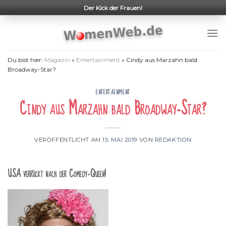
Skip
Der Kick der Frauen!
to
content
Du bist hier:
Magazin
»
Entertainment
»
Cindy aus Marzahn bald
Broadway-Star?
ENTERTAINMENT
Cindy aus Marzahn bald Broadway-Star?
VERÖFFENTLICHT AM
15. MAI 2019
VON
REDAKTION
USA verrückt nach der Comedy-Queen!