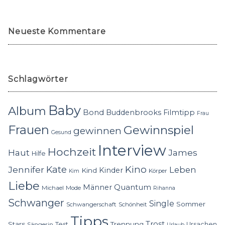
Neueste Kommentare
Schlagwörter
Baby
Album
Bond
Buddenbrooks
Filmtipp
Frau
Frauen
Gewinnspiel
gewinnen
Gesund
Interview
Hochzeit
Haut
James
Hilfe
Kino
Jennifer
Kate
Leben
Kinder
Kind
Körper
Kim
Liebe
Quantum
Männer
Michael
Mode
Rihanna
Schwanger
Single
Sommer
Schwangerschaft
Schönheit
Tipps
Trost
Stars
Trennung
Test
Ursachen
Sängerin
Urlaub