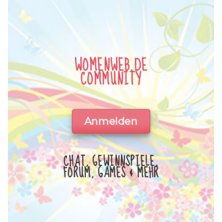
WOMENWEB.DE
COMMUNITY
Anmelden
CHAT, GEWINNSPIELE,
FORUM, GAMES & MEHR