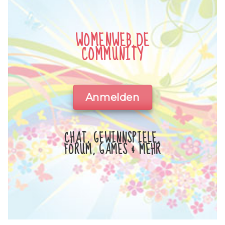
WOMENWEB.DE
COMMUNITY
Anmelden
CHAT, GEWINNSPIELE,
FORUM, GAMES & MEHR