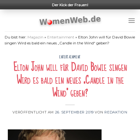
Skip
Der Kick der Frauen!
to
content
Du bist hier:
Magazin
»
Entertainment
»
Elton John will für David Bowie
singen Wird es bald ein neues „Candle in the Wind“ geben?
ENTERTAINMENT
Elton John will für David Bowie singen
Wird es bald ein neues „Candle in the
Wind“ geben?
VERÖFFENTLICHT AM
26. SEPTEMBER 2019
VON
REDAKTION