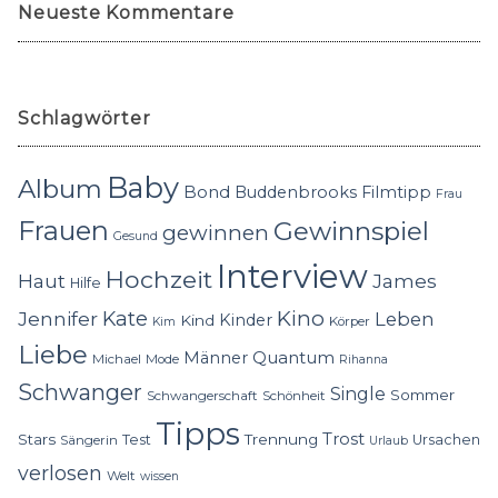
Neueste Kommentare
Schlagwörter
Baby
Album
Bond
Buddenbrooks
Filmtipp
Frau
Frauen
Gewinnspiel
gewinnen
Gesund
Interview
Hochzeit
Haut
James
Hilfe
Kino
Jennifer
Kate
Leben
Kinder
Kind
Körper
Kim
Liebe
Quantum
Männer
Michael
Mode
Rihanna
Schwanger
Single
Sommer
Schwangerschaft
Schönheit
Tipps
Trost
Stars
Trennung
Test
Ursachen
Sängerin
Urlaub
verlosen
Welt
wissen