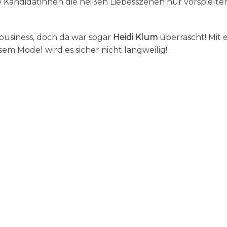
e Kandidatinnen die heißen Liebesszenen nur vorspielten
business, doch da war sogar
Heidi Klum
überrascht! Mit 
esem Model wird es sicher nicht langweilig!