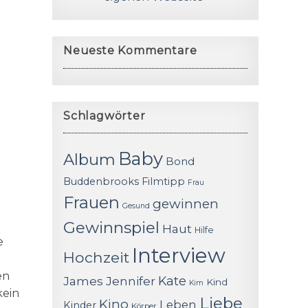
Neueste Kommentare
Schlagwörter
Baby
Album
Bond
Buddenbrooks
Filmtipp
Frau
Frauen
gewinnen
Gesund
Gewinnspiel
Haut
Hilfe
e
Interview
Hochzeit
en
James
Jennifer
Kate
Kind
Kim
kein
Liebe
Kino
Leben
Kinder
Körper