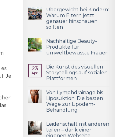
Übergewicht bei Kindern:
Warum Eltern jetzt
genauer hinschauen
sollten
Nachhaltige Beauty-
Produkte für
umweltbewusste Frauen
im
Die Kunst des visuellen
 es
23
Storytellings auf sozialen
Apr.
f. Je
Plattformen
Von Lymphdrainage bis
chen.
Liposuktion: Die besten
Wege zur Lipödem-
das
Behandlung
Leidenschaft mit anderen
teilen – dank einer
eigenen Webseite