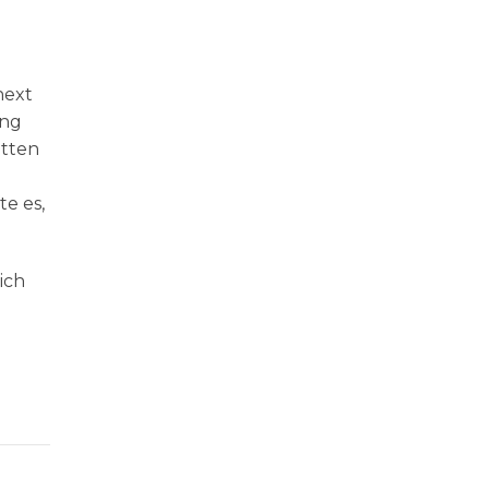
next
ing
tten
e es,
ich