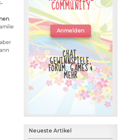
COMMUNITY
-
nnen
.
amilie
Anmelden
 aber
CHAT,
kann
GEWINNSPIELE,
FORUM, GAMES &
MEHR
Neueste Artikel