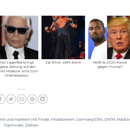
Karl Lagerfeld bringt
Zac Efron zieht blank
Heißt es 2020 Kanye
igene Zeitung auf den
gegen Trump?
rkt Modezar wird zum
Chefredakteur
ent
und markiert mit
Finale
,
Finalistinnen
,
Germany039s
,
GNTM
,
Mädch
Topmodel
,
Ziehen
.