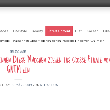
Mode
Lifestyle
Beauty
Entertainment
Diät
Kochen
Fitn
model Finalistinnen Diese Mädchen ziehen ins große Finale von GNTM ein
ENTERTAINMENT
tinnen Diese Mädchen ziehen ins große Finale vo
GNTM ein
CHT AM
12. MÄRZ 2019
VON
REDAKTION