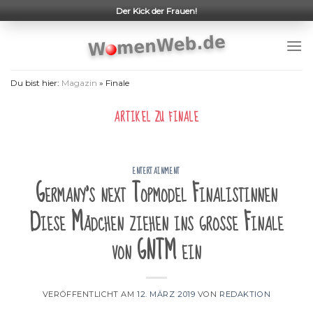
Skip
Der Kick der Frauen!
to
content
Du bist hier:
Magazin
»
Finale
ARTIKEL ZU
FINALE
ENTERTAINMENT
Germany's next Topmodel Finalistinnen
Diese Mädchen ziehen ins große Finale
von GNTM ein
VERÖFFENTLICHT AM
12. MÄRZ 2019
VON
REDAKTION