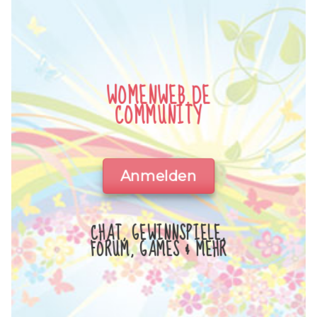
WOMENWEB.DE
COMMUNITY
Anmelden
CHAT, GEWINNSPIELE,
FORUM, GAMES & MEHR