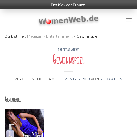
Skip
Der Kick der Frauen!
to
content
Du bist hier:
Magazin
»
Entertainment
»
Gewinnspiel
ENTERTAINMENT
Gewinnspiel
VERÖFFENTLICHT AM
8. DEZEMBER 2019
VON
REDAKTION
Gewinnspiel