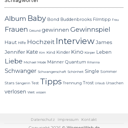
Schlagwörter
Baby
Album
Bond
Buddenbrooks
Filmtipp
Frau
Frauen
Gewinnspiel
gewinnen
Gesund
Interview
Hochzeit
Haut
James
Hilfe
Kino
Jennifer
Kate
Leben
Kinder
Kind
Körper
Kim
Liebe
Quantum
Männer
Michael
Mode
Rihanna
Schwanger
Single
Sommer
Schwangerschaft
Schönheit
Tipps
Trost
Stars
Trennung
Test
Ursachen
Sängerin
Urlaub
verlosen
Welt
wissen
Datenschutz
Impressum
Kontakt