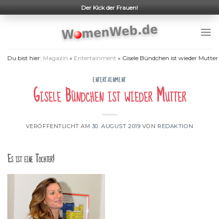
Skip
Der Kick der Frauen!
to
content
Du bist hier:
Magazin
»
Entertainment
»
Gisele Bündchen ist wieder Mutter
ENTERTAINMENT
Gisele Bündchen ist wieder Mutter
VERÖFFENTLICHT AM
30. AUGUST 2019
VON
REDAKTION
Es ist eine Tochter!