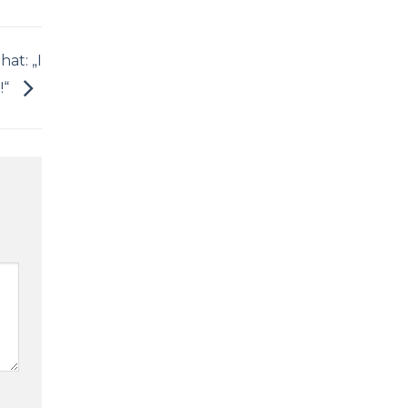
hat: „I
!“