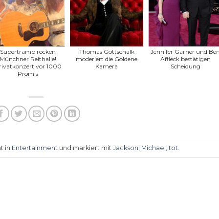
Supertramp rocken
Thomas Gottschalk
Jennifer Garner und Be
Münchner Reithalle!
moderiert die Goldene
Affleck bestätigen
rivatkonzert vor 1000
Kamera
Scheidung
Promis
t in
Entertainment
und markiert mit
Jackson
,
Michael
,
tot
.