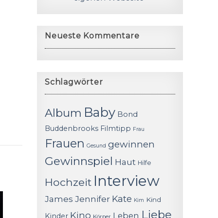
Neueste Kommentare
Schlagwörter
Baby
Album
Bond
Buddenbrooks
Filmtipp
Frau
Frauen
gewinnen
Gesund
Gewinnspiel
Haut
Hilfe
Interview
Hochzeit
James
Jennifer
Kate
Kind
Kim
Liebe
Kino
Leben
Kinder
Körper