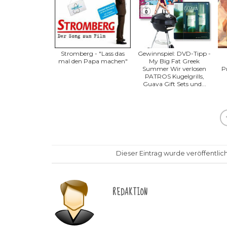
Stromberg - "Lass das
Gewinnspiel: DVD-Tipp -
mal den Papa machen"
My Big Fat Greek
Summer Wir verlosen
P
PATROS Kugelgrills,
Guava Gift Sets und...
Dieser Eintrag wurde veröffentlich
REDAKTION