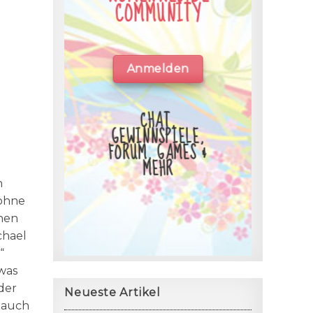
COMMUNITY
Anmelden
CHAT,
GEWINNSPIELE,
FORUM, GAMES &
MEHR
n
 ohne
enen
chael
“
was
der
Neueste Artikel
 auch