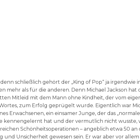
 denn schließlich gehört der „King of Pop“ ja irgendwie i
nen mehr als für die anderen. Denn Michael Jackson hat
hatten Mitleid mit dem Mann ohne Kindheit, der vom eig
 Wortes, zum Erfolg geprügelt wurde. Eigentlich war Mi
eines Erwachsenen, ein einsamer Junge, der das „normale
ie kennengelernt hat und der vermutlich nicht wusste, 
lreichen Schönheitsoperationen – angeblich etwa 50 an 
g und Unsicherheit gewesen sein. Er war aber vor allem