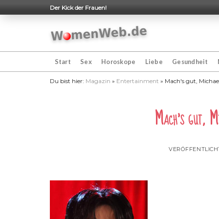
Skip
Der Kick der Frauen!
to
content
Start
Sex
Horoskope
Liebe
Gesundheit
Du bist hier:
Magazin
»
Entertainment
»
Mach's gut, Michael
Mach's gut, M
VERÖFFENTLIC