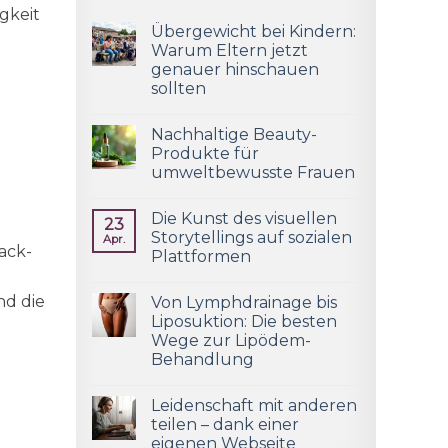
gkeit
Übergewicht bei Kindern:
Warum Eltern jetzt
genauer hinschauen
sollten
Nachhaltige Beauty-
Produkte für
umweltbewusste Frauen
Die Kunst des visuellen
23
Storytellings auf sozialen
Apr.
ack-
Plattformen
nd die
Von Lymphdrainage bis
Liposuktion: Die besten
Wege zur Lipödem-
Behandlung
Leidenschaft mit anderen
teilen – dank einer
eigenen Webseite