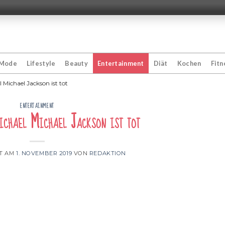
Mode
Lifestyle
Beauty
Entertainment
Diät
Kochen
Fitn
 Michael Jackson ist tot
ENTERTAINMENT
ichael Michael Jackson ist tot
HT AM
1. NOVEMBER 2019
VON
REDAKTION