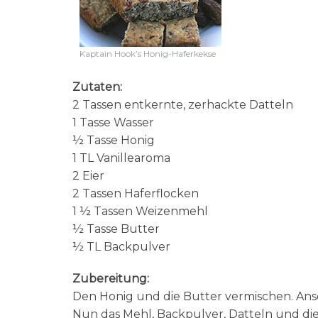
Kaptain Hook’s Honig-Haferkekse
Zutaten:
2 Tassen entkernte, zerhackte Datteln
1 Tasse Wasser
½ Tasse Honig
1 TL Vanillearoma
2 Eier
2 Tassen Haferflocken
1 ½ Tassen Weizenmehl
½ Tasse Butter
½ TL Backpulver
Zubereitung:
Den Honig und die Butter vermischen. Ansc
Nun das Mehl, Backpulver, Datteln und die