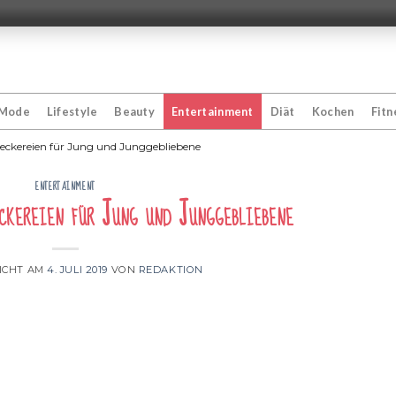
Mode
Lifestyle
Beauty
Entertainment
Diät
Kochen
Fitn
eckereien für Jung und Junggebliebene
ENTERTAINMENT
ckereien für Jung und Junggebliebene
ICHT AM
4. JULI 2019
VON
REDAKTION