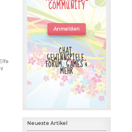
COMMUNITY
Anmelden
CHAT,
GEWINNSPIELE,
FORUM, GAMES &
Elfe
MEHR
n!
Neueste Artikel