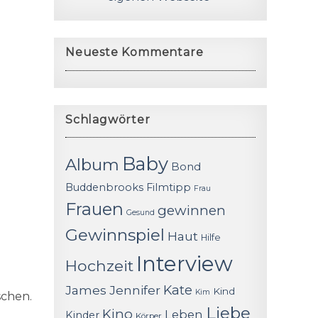
Neueste Kommentare
Schlagwörter
Baby
Album
Bond
Buddenbrooks
Filmtipp
Frau
Frauen
gewinnen
Gesund
Gewinnspiel
Haut
Hilfe
Interview
Hochzeit
James
Jennifer
Kate
Kind
Kim
schen.
Liebe
Kino
Leben
Kinder
Körper