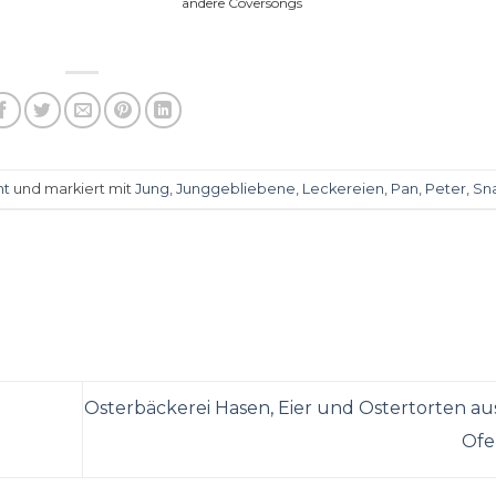
andere Coversongs
nt
und markiert mit
Jung
,
Junggebliebene
,
Leckereien
,
Pan
,
Peter
,
Sn
Osterbäckerei Hasen, Eier und Ostertorten a
Of