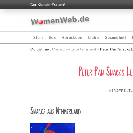
Skip
Der Kick der Frauen!
to
content
Start
Sex
Horoskope
Liebe
Gesundheit
Du bist hier:
Magazin
»
Entertainment
»
Peter Pan Snacks L
Peter Pan Snacks Le
VERÖFFENTL
Snacks aus Nimmerland