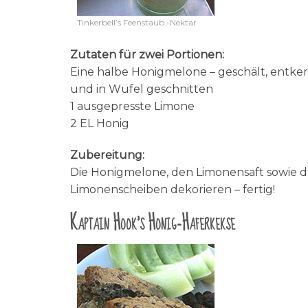
Tinkerbell’s Feenstaub -Nektar
Zutaten für zwei Portionen:
Eine halbe Honigmelone – geschält, entke
und in Wüfel geschnitten
1 ausgepresste Limone
2 EL Honig
Zubereitung:
Die Honigmelone, den Limonensaft sowie de
Limonenscheiben dekorieren – fertig!
Kaptain Hook’s Honig-Haferkekse