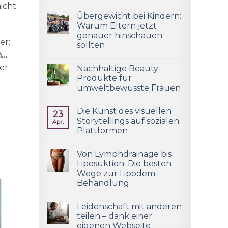
icht
Übergewicht bei Kindern:
Warum Eltern jetzt
genauer hinschauen
er:
sollten
n
…
der
Nachhaltige Beauty-
Produkte für
umweltbewusste Frauen
Die Kunst des visuellen
23
Storytellings auf sozialen
Apr.
Plattformen
Von Lymphdrainage bis
Liposuktion: Die besten
Wege zur Lipödem-
Behandlung
Leidenschaft mit anderen
teilen – dank einer
eigenen Webseite