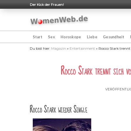
Skip
Der Kick der Frauen!
to
content
Start
Sex
Horoskope
Liebe
Gesundheit
Du bist hier:
Magazin
»
Entertainment
»
Rocco Stark trennt 
Rocco Stark trennt sich v
VERÖFFENTLI
Rocco Stark wieder Single