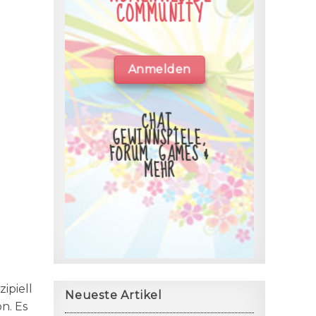
COMMUNITY
Anmelden
CHAT,
GEWINNSPIELE,
FORUM, GAMES &
MEHR
ipiell
Neueste Artikel
n. Es