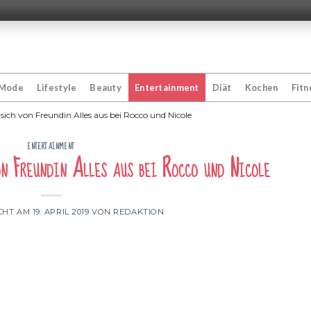
Mode
Lifestyle
Beauty
Entertainment
Diät
Kochen
Fitn
sich von Freundin Alles aus bei Rocco und Nicole
ENTERTAINMENT
on Freundin Alles aus bei Rocco und Nicole
CHT AM
19. APRIL 2019
VON
REDAKTION