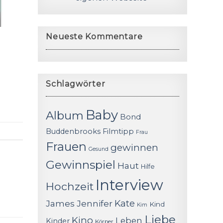
Neueste Kommentare
Schlagwörter
Baby
Album
Bond
Buddenbrooks
Filmtipp
Frau
Frauen
gewinnen
Gesund
Gewinnspiel
Haut
Hilfe
Interview
Hochzeit
James
Jennifer
Kate
Kind
Kim
Liebe
Kino
Leben
Kinder
Körper