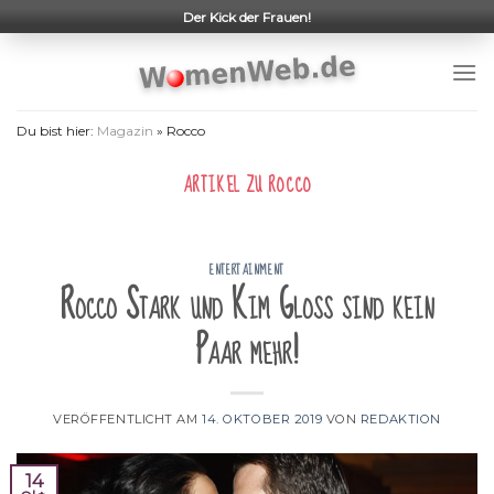
Skip
Der Kick der Frauen!
to
content
Du bist hier:
Magazin
»
Rocco
ARTIKEL ZU
ROCCO
ENTERTAINMENT
Rocco Stark und Kim Gloss sind kein
Paar mehr!
VERÖFFENTLICHT AM
14. OKTOBER 2019
VON
REDAKTION
14